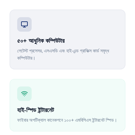
৫০+ আধুনিক কম্পিউটার
লেটেস্ট প্রসেসর, এসএসডি এবং হাই-এন্ড গ্রাফিক্স কার্ড সমৃদ্ধ
কম্পিউটার।
হাই-স্পিড ইন্টারনেট
ফাইবার অপটিক্যাল কানেকশনে ১০০+ এমবিপিএস ইন্টারনেট স্পিড।