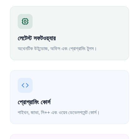
লেটেস্ট সফটওয়্যার
অথেনটিক উইন্ডোজ, অফিস এবং প্রোগ্রামিং টুলস।
প্রোগ্রামিং কোর্স
পাইথন, জাভা, সি++ এবং ওয়েব ডেভেলপমেন্ট কোর্স।