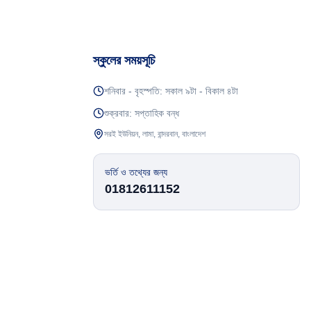
স্কুলের সময়সূচি
শনিবার - বৃহস্পতি: সকাল ৯টা - বিকাল ৪টা
শুক্রবার: সপ্তাহিক বন্ধ
সরই ইউনিয়ন, লামা, বান্দরবান, বাংলাদেশ
ভর্তি ও তথ্যের জন্য
01812611152