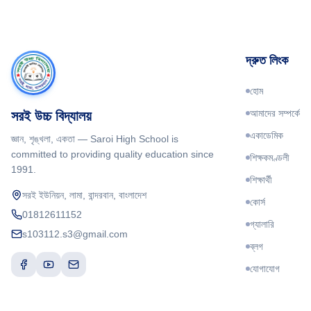
দ্রুত লিংক
হোম
আমাদের সম্পর্কে
সরই উচ্চ বিদ্যালয়
একাডেমিক
জ্ঞান, শৃঙ্খলা, একতা
—
Saroi High School
is
committed to providing quality education since
শিক্ষকমণ্ডলী
1991
.
শিক্ষার্থী
সরই ইউনিয়ন, লামা, বান্দরবান, বাংলাদেশ
কোর্স
01812611152
গ্যালারি
s103112.s3@gmail.com
ব্লগ
যোগাযোগ