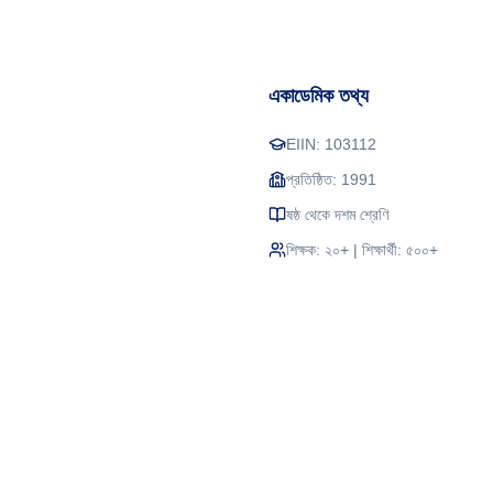
একাডেমিক তথ্য
EIIN:
103112
প্রতিষ্ঠিত:
1991
ষষ্ঠ থেকে দশম শ্রেণি
শিক্ষক: ২০+ | শিক্ষার্থী: ৫০০+