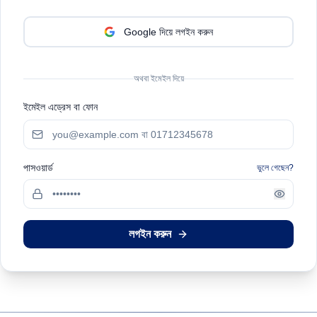
Google দিয়ে
লগইন
করুন
অথবা ইমেইল দিয়ে
ইমেইল এড্রেস
বা ফোন
পাসওয়ার্ড
ভুলে গেছেন?
লগইন করুন